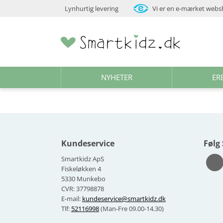
Lynhurtig levering
Vi er en e-mærket web
NYHETER
ER
Kundeservice
Følg
Smartkidz ApS
Fiskeløkken 4
5330 Munkebo
CVR: 37798878
E-mail:
kundeservice@smartkidz.dk
Tlf:
52116998
(Man-Fre 09.00-14.30)