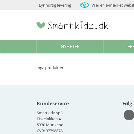
Lynhurtig levering
Vi er en e-mærket web
NYHETER
ER
Inga produkter
Kundeservice
Følg
Smartkidz ApS
Fiskeløkken 4
5330 Munkebo
CVR: 37798878