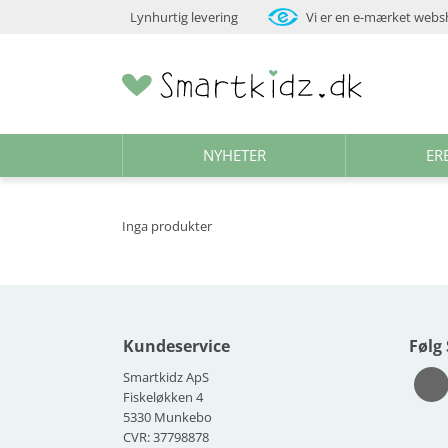
Lynhurtig levering
Vi er en e-mærket web
NYHETER
ER
Inga produkter
Kundeservice
Følg
Smartkidz ApS
Fiskeløkken 4
5330 Munkebo
CVR: 37798878