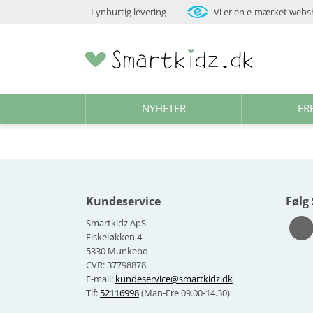
Lynhurtig levering
Vi er en e-mærket web
NYHETER
ER
Kundeservice
Følg
Smartkidz ApS
Fiskeløkken 4
5330 Munkebo
CVR: 37798878
E-mail:
kundeservice@smartkidz.dk
Tlf:
52116998
(Man-Fre 09.00-14.30)